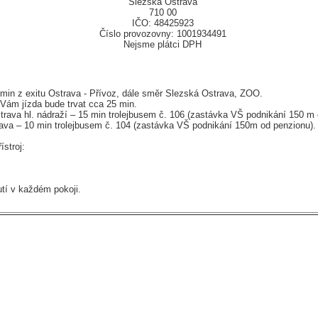
Slezská Ostrava
710 00
IČO: 48425923
Číslo provozovny: 1001934491
Nejsme plátci DPH
 min z exitu Ostrava - Přívoz, dále směr Slezská Ostrava, ZOO.
 Vám jízda bude trvat cca 25 min.
rava hl. nádraží – 15 min trolejbusem č. 106 (zastávka VŠ podnikání 150 m 
ava – 10 min trolejbusem č. 104 (zastávka VŠ podnikání 150m od penzionu).
stroj:
utí v každém pokoji.