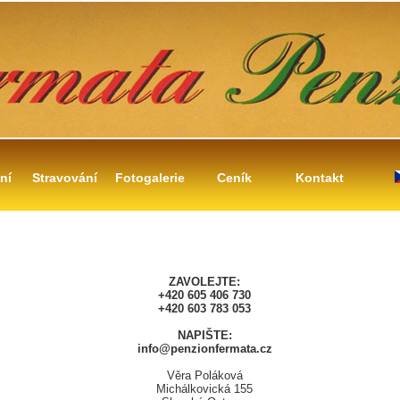
ní
Stravování
Fotogalerie
Ceník
Kontakt
ZAVOLEJTE:
+420 605 406 730
+420 603 783 053
NAPIŠTE:
info@penzionfermata.cz
Věra Poláková
Michálkovická 155