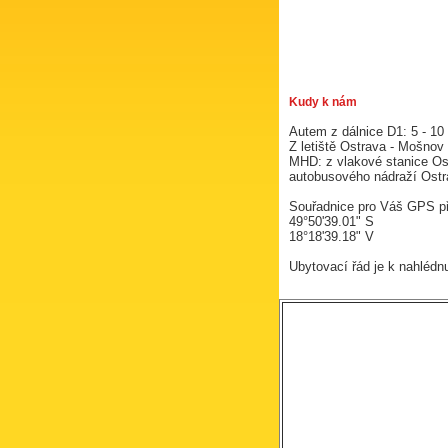
Kudy k nám
Autem z dálnice D1: 5 - 10
Z letiště Ostrava - Mošnov
MHD: z vlakové stanice Ost
autobusového nádraží Ostr
Souřadnice pro Váš GPS pří
49°50'39.01" S
18°18'39.18" V
Ubytovací řád je k nahlédn