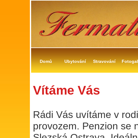
Domů
Ubytování
Stravování
Fotogal
Vítáme Vás
Rádi Vás uvítáme v rod
provozem. Penzion se n
Slezská Ostrava. Ideální